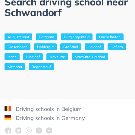
Search driving school near
Schwandorf
Augustenhof
Bergham
Burglengenfeld
Dachelhofen
Diesenbach
Doblergut
Greßthal
Haidhof
Höflarn
Irlach
Linglhof
Maxhütte
Maxhütte-Haidhof
Nittenau
Regenstauf
Driving schools in Belgium
Driving schools in Germany