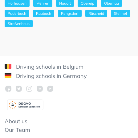
Horhausen
Mehren
Nauort
Obereip
Obernau
Puderbach
Raubach
Rengsdorf
Rüscheid
Steimel
Straßenhaus
Driving schools in Belgium
Driving schools in Germany
DSGV
O
Datenschutzkonform
About us
Our Team