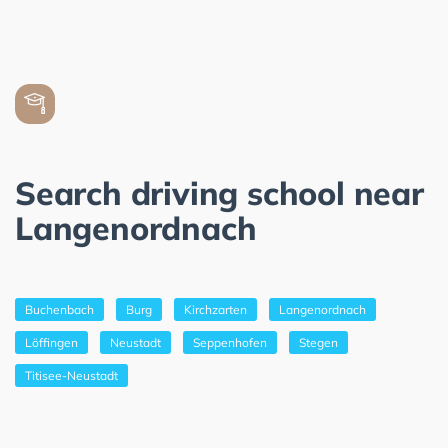
Search driving school near
Langenordnach
Buchenbach
Burg
Kirchzarten
Langenordnach
Löffingen
Neustadt
Seppenhofen
Stegen
Titisee-Neustadt