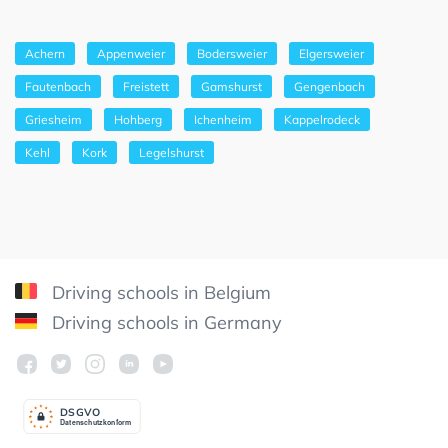
Achern
Appenweier
Bodersweier
Elgersweier
Fautenbach
Freistett
Gamshurst
Gengenbach
Griesheim
Hohberg
Ichenheim
Kappelrodeck
Kehl
Kork
Legelshurst
Driving schools in Belgium
Driving schools in Germany
DSGV
O
Datenschutzkonform