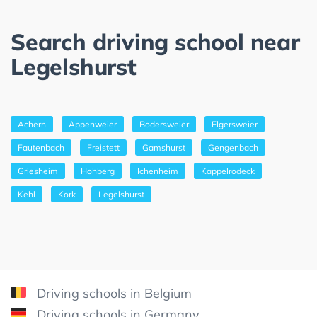
Search driving school near
Legelshurst
Achern
Appenweier
Bodersweier
Elgersweier
Fautenbach
Freistett
Gamshurst
Gengenbach
Griesheim
Hohberg
Ichenheim
Kappelrodeck
Kehl
Kork
Legelshurst
Driving schools in Belgium
Driving schools in Germany