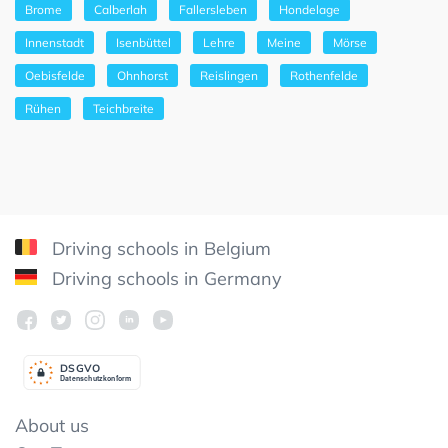
Brome
Calberlah
Fallersleben
Hondelage
Innenstadt
Isenbüttel
Lehre
Meine
Mörse
Oebisfelde
Ohnhorst
Reislingen
Rothenfelde
Rühen
Teichbreite
Driving schools in Belgium
Driving schools in Germany
DSGV
O
Datenschutzkonform
About us