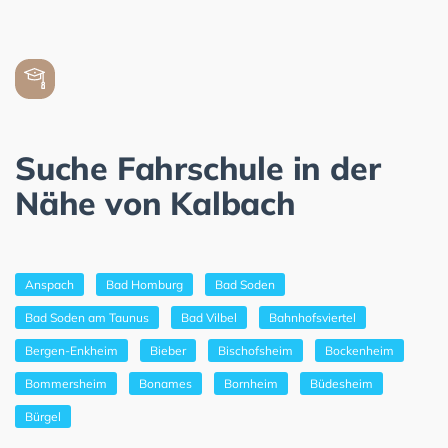
Suche Fahrschule in der
Nähe von Kalbach
Anspach
Bad Homburg
Bad Soden
Bad Soden am Taunus
Bad Vilbel
Bahnhofsviertel
Bergen-Enkheim
Bieber
Bischofsheim
Bockenheim
Bommersheim
Bonames
Bornheim
Büdesheim
Bürgel