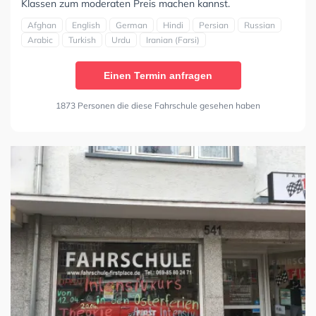
Klassen zum moderaten Preis machen kannst.
Afghan
English
German
Hindi
Persian
Russian
Arabic
Turkish
Urdu
Iranian (Farsi)
Einen Termin anfragen
1873 Personen die diese Fahrschule gesehen haben