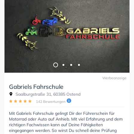
Werbeanzeige
Gabriels Fahrschule
Saalburgstraße 31, 60385 Ostend
142 Bewertungen
Mit Gabriels Fahrschule gelingt Dir der Führerschein für
Motorrad oder Auto auf Anhieb. Mit viel Erfahrung und dem
richtigen Fachwissen kann auf Deine Fähigkeiten
eingegangen werden. So wirst Du schnell deine Prüfung