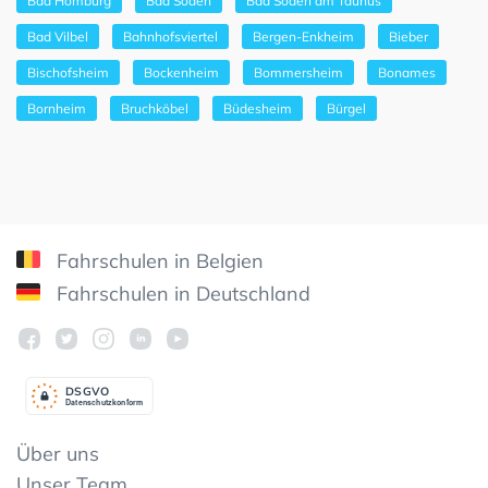
Bad Homburg
Bad Soden
Bad Soden am Taunus
Bad Vilbel
Bahnhofsviertel
Bergen-Enkheim
Bieber
Bischofsheim
Bockenheim
Bommersheim
Bonames
Bornheim
Bruchköbel
Büdesheim
Bürgel
Fahrschulen in Belgien
Fahrschulen in Deutschland
DSGV
O
Datenschutzkonform
Über uns
Unser Team