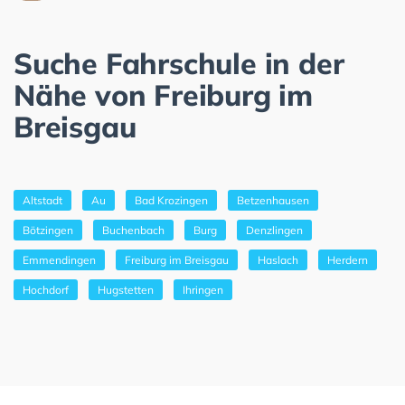
Suche Fahrschule in der
Nähe von Freiburg im
Breisgau
Altstadt
Au
Bad Krozingen
Betzenhausen
Bötzingen
Buchenbach
Burg
Denzlingen
Emmendingen
Freiburg im Breisgau
Haslach
Herdern
Hochdorf
Hugstetten
Ihringen