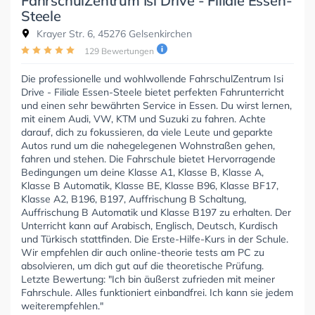
FahrschulZentrum Isi Drive - Filiale Essen-
Steele
Krayer Str. 6, 45276 Gelsenkirchen
129 Bewertungen
Die professionelle und wohlwollende FahrschulZentrum Isi
Drive - Filiale Essen-Steele bietet perfekten Fahrunterricht
und einen sehr bewährten Service in Essen. Du wirst lernen,
mit einem Audi, VW, KTM und Suzuki zu fahren. Achte
darauf, dich zu fokussieren, da viele Leute und geparkte
Autos rund um die nahegelegenen Wohnstraßen gehen,
fahren und stehen. Die Fahrschule bietet Hervorragende
Bedingungen um deine Klasse A1, Klasse B, Klasse A,
Klasse B Automatik, Klasse BE, Klasse B96, Klasse BF17,
Klasse A2, B196, B197, Auffrischung B Schaltung,
Auffrischung B Automatik und Klasse B197 zu erhalten. Der
Unterricht kann auf Arabisch, Englisch, Deutsch, Kurdisch
und Türkisch stattfinden. Die Erste-Hilfe-Kurs in der Schule.
Wir empfehlen dir auch online-theorie tests am PC zu
absolvieren, um dich gut auf die theoretische Prüfung.
Letzte Bewertung: "Ich bin äußerst zufrieden mit meiner
Fahrschule. Alles funktioniert einbandfrei. Ich kann sie jedem
weiterempfehlen."