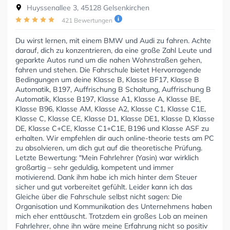
Huyssenallee 3, 45128 Gelsenkirchen
421 Bewertungen
Du wirst lernen, mit einem BMW und Audi zu fahren. Achte
darauf, dich zu konzentrieren, da eine große Zahl Leute und
geparkte Autos rund um die nahen Wohnstraßen gehen,
fahren und stehen. Die Fahrschule bietet Hervorragende
Bedingungen um deine Klasse B, Klasse BF17, Klasse B
Automatik, B197, Auffrischung B Schaltung, Auffrischung B
Automatik, Klasse B197, Klasse A1, Klasse A, Klasse BE,
Klasse B96, Klasse AM, Klasse A2, Klasse C1, Klasse C1E,
Klasse C, Klasse CE, Klasse D1, Klasse DE1, Klasse D, Klasse
DE, Klasse C+CE, Klasse C1+C1E, B196 und Klasse ASF zu
erhalten. Wir empfehlen dir auch online-theorie tests am PC
zu absolvieren, um dich gut auf die theoretische Prüfung.
Letzte Bewertung: "Mein Fahrlehrer (Yasin) war wirklich
großartig – sehr geduldig, kompetent und immer
motivierend. Dank ihm habe ich mich hinter dem Steuer
sicher und gut vorbereitet gefühlt. Leider kann ich das
Gleiche über die Fahrschule selbst nicht sagen: Die
Organisation und Kommunikation des Unternehmens haben
mich eher enttäuscht. Trotzdem ein großes Lob an meinen
Fahrlehrer, ohne ihn wäre meine Erfahrung nicht so positiv