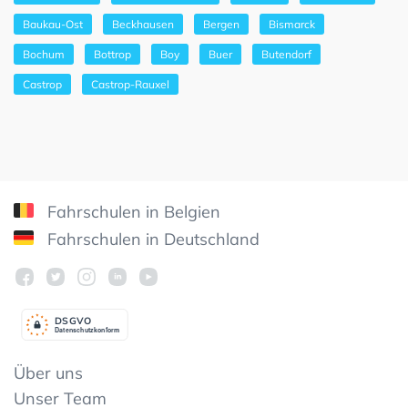
Baukau-Ost
Beckhausen
Bergen
Bismarck
Bochum
Bottrop
Boy
Buer
Butendorf
Castrop
Castrop-Rauxel
Fahrschulen in Belgien
Fahrschulen in Deutschland
DSGV
O
Datenschutzkonform
Über uns
Unser Team