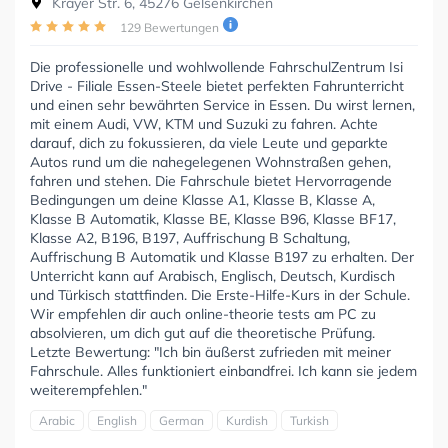
Krayer Str. 6, 45276 Gelsenkirchen
129 Bewertungen
Die professionelle und wohlwollende FahrschulZentrum Isi
Drive - Filiale Essen-Steele bietet perfekten Fahrunterricht
und einen sehr bewährten Service in Essen. Du wirst lernen,
mit einem Audi, VW, KTM und Suzuki zu fahren. Achte
darauf, dich zu fokussieren, da viele Leute und geparkte
Autos rund um die nahegelegenen Wohnstraßen gehen,
fahren und stehen. Die Fahrschule bietet Hervorragende
Bedingungen um deine Klasse A1, Klasse B, Klasse A,
Klasse B Automatik, Klasse BE, Klasse B96, Klasse BF17,
Klasse A2, B196, B197, Auffrischung B Schaltung,
Auffrischung B Automatik und Klasse B197 zu erhalten. Der
Unterricht kann auf Arabisch, Englisch, Deutsch, Kurdisch
und Türkisch stattfinden. Die Erste-Hilfe-Kurs in der Schule.
Wir empfehlen dir auch online-theorie tests am PC zu
absolvieren, um dich gut auf die theoretische Prüfung.
Letzte Bewertung: "Ich bin äußerst zufrieden mit meiner
Fahrschule. Alles funktioniert einbandfrei. Ich kann sie jedem
weiterempfehlen."
Arabic
English
German
Kurdish
Turkish