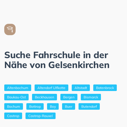
Suche Fahrschule in der
Nähe von Gelsenkirchen
Altenbochum
Altendorf Ulfkotte
Altstadt
Batenbrock
Baukau-Ost
Beckhausen
Bergen
Bismarck
Bochum
Bottrop
Boy
Buer
Butendorf
Castrop
Castrop-Rauxel