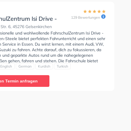
ulZentrum Isi Drive -
129 Bewertungen
 Essen-Steele
Str. 6, 45276 Gelsenkirchen
sionelle und wohlwollende FahrschulZentrum Isi Drive -
sen-Steele bietet perfekten Fahrunterricht und einen sehr
Service in Essen. Du wirst lernen, mit einem Audi, VW,
zuki zu fahren. Achte darauf, dich zu fokussieren, da
te und geparkte Autos rund um die nahegelegenen
en gehen, fahren und stehen. Die Fahrschule bietet
ende Bedingungen um deine Klasse A1, Klasse B,
English
German
Kurdish
Turkish
Klasse B Automatik, Klasse BE, Klasse B96, Klasse
sse A2, B196, B197, Auffrischung B Schaltung,
en Termin anfragen
ung B Automatik und Klasse B197 zu erhalten. Der
 kann auf Arabisch, Englisch, Deutsch, Kurdisch und
tattfinden. Die Erste-Hilfe-Kurs in der Schule. Wir
 dir auch online-theorie tests am PC zu absolvieren, um
uf die theoretische Prüfung. Letzte Bewertung: "Ich bin
frieden mit meiner Fahrschule. Alles funktioniert
i. Ich kann sie jedem weiterempfehlen."