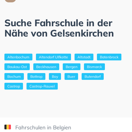
Suche Fahrschule in der
Nähe von Gelsenkirchen
Altenbochum
Altendorf Ulfkotte
Altstadt
Batenbrock
Baukau-Ost
Beckhausen
Bergen
Bismarck
Bochum
Bottrop
Boy
Buer
Butendorf
Castrop
Castrop-Rauxel
Fahrschulen in Belgien