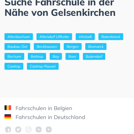
Suche Fahrschule in der
Nähe von Gelsenkirchen
Altenbochum
Altendorf Ulfkotte
Altstadt
Batenbrock
Baukau-Ost
Beckhausen
Bergen
Bismarck
Bochum
Bottrop
Boy
Buer
Butendorf
Castrop
Castrop-Rauxel
Fahrschulen in Belgien
Fahrschulen in Deutschland