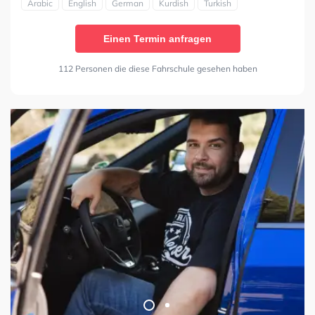
Arabic
English
German
Kurdish
Turkish
Einen Termin anfragen
112 Personen die diese Fahrschule gesehen haben