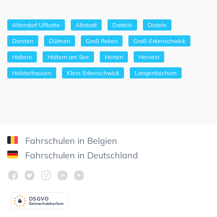
Altendorf Ulfkotte
Altstadt
Datteln
Disteln
Dorsten
Dülmen
Groß Reken
Groß-Erkenschwick
Haltern
Haltern am See
Herten
Hervest
Holsterhausen
Klein-Erkenschwick
Langenbochum
Fahrschulen in Belgien
Fahrschulen in Deutschland
DSGV
O
Datenschutzkonform