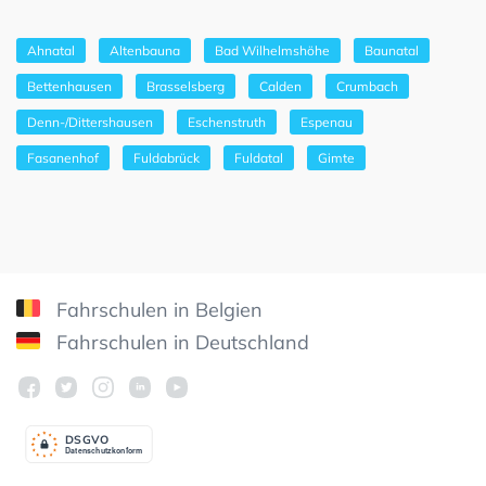
Ahnatal
Altenbauna
Bad Wilhelmshöhe
Baunatal
Bettenhausen
Brasselsberg
Calden
Crumbach
Denn-/Dittershausen
Eschenstruth
Espenau
Fasanenhof
Fuldabrück
Fuldatal
Gimte
Fahrschulen in Belgien
Fahrschulen in Deutschland
DSGV
O
Datenschutzkonform