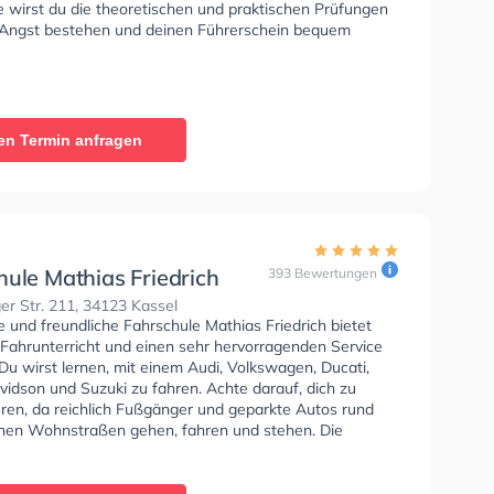
e wirst du die theoretischen und praktischen Prüfungen
 Angst bestehen und deinen Führerschein bequem
en Termin anfragen
hule Mathias Friedrich
393 Bewertungen
er Str. 211, 34123 Kassel
e und freundliche Fahrschule Mathias Friedrich bietet
 Fahrunterricht und einen sehr hervorragenden Service
 Du wirst lernen, mit einem Audi, Volkswagen, Ducati,
vidson und Suzuki zu fahren. Achte darauf, dich zu
eren, da reichlich Fußgänger und geparkte Autos rund
hen Wohnstraßen gehen, fahren und stehen. Die
e bietet Exzellente Bedingungen um deine Klasse A1,
Klasse A, Klasse BE, Klasse B96, Klasse A2, Klasse C1,
, Klasse C, Klasse CE, Klasse D1, Klasse DE1, Klasse D,