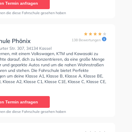
en Termin anfragen
 Klasse L und Klasse T zu erhalten. Letzte Bewertung:
rschule, die Ausbildung war sowohl in Theorie als auch
nen die diese Fahrschule gesehen haben
! Es gab zu jeder Zeit für jede Rückfrage oder Gespräche
s Ohr, sehr professioneller Ablauf, top Transparenz,
ise. Der Übergang vom fahren lernen zum eigenen
 entspannt und angstfrei, da in der Praxis viele
 geübt wurden, die für später mal interessant werden
hule Phönix
138 Bewertungen
ben, Wartung üben, mal mit Benziner statt Diesel fahren
rter Str. 307, 34134 Kassel
erschiede schon zu kennen etc.). Ich kann die
lernen, mit einem Volkswagen, KTM und Kawasaki zu
e nur wärmstens empfehlen und bin froh, dort meinen
hte darauf, dich zu konzentrieren, da eine große Menge
ein gemacht zu haben. Alles Gute und Liebe an das
 und geparkte Autos rund um die nahen Wohnstraßen
eam der Fahrschule und ein extra Dankeschön an
ren und stehen. Die Fahrschule bietet Perfekte
eben Fahrlehrer, A. Wiegand"
en um deine Klasse A1, Klasse B, Klasse A, Klasse BE,
 Klasse A2, Klasse C1, Klasse C1E, Klasse C, Klasse CE,
 Klasse DE1, Klasse D, Klasse DE, Klasse L und Klasse T
n.
en Termin anfragen
nen die diese Fahrschule gesehen haben