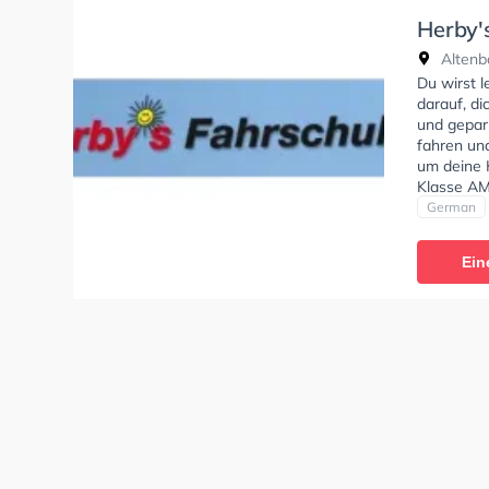
Herby'
Altenb
Altenba
Du wirst l
darauf, d
und gepar
fahren un
um deine K
Klasse AM
C, Klasse 
German
und Klass
Altenbaun
Ein