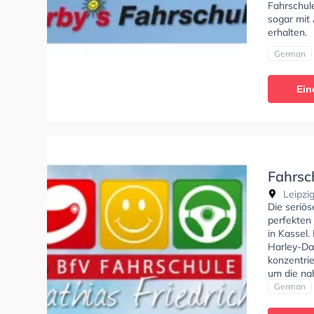
Fahrschul
sogar mit
erhalten.
German
Ein
Fahrsc
Leipzig
Die seriös
perfekten
in Kassel.
Harley-Da
konzentri
um die na
Fahrschul
German
Klasse B, 
Klasse C1E