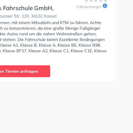
s Fahrschule GmbH,
0 Bewertungen
aunaer Str. 133
unaer Str. 133, 34132 Kassel
ernen, mit einem Mitsubishi und KTM zu fahren. Achte
ich zu konzentrieren, da eine große Menge Fußgänger
kte Autos rund um die nahen Wohnstraßen gehen,
d stehen. Die Fahrschule bietet Exzellente Bedingungen
lasse A1, Klasse B, Klasse A, Klasse BE, Klasse B96,
, Klasse BF17, Klasse A2, Klasse C1, Klasse C1E, Klasse
CE, Klasse D1, Klasse DE1, Klasse D, Klasse DE, Klasse L
e T zu erhalten. In der Herby's Fahrschule GmbH,
aer Str. 133 Sie können einen Termin online anfragen.
en Termin anfragen