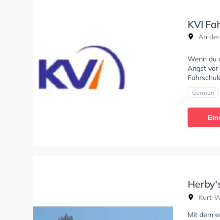
KVI Fa
An der
Wenn du al
Angst vor 
Fahrschule
German
Ein
Herby'
Kurt-W
Kurt-Wo
Mit dem em