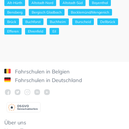
Alt-Hürth
Altstadt-Nord
Altstadt-Süd
Bayenthal
Bensberg
Bergisch Gladbach
Bocklemünd/Mengenich
Brück
Buchforst
Buchheim
Burscheid
Dellbrück
Efferen
Ehrenfeld
Eil
Fahrschulen in Belgien
Fahrschulen in Deutschland
DSGV
O
Datenschutzkonform
Über uns