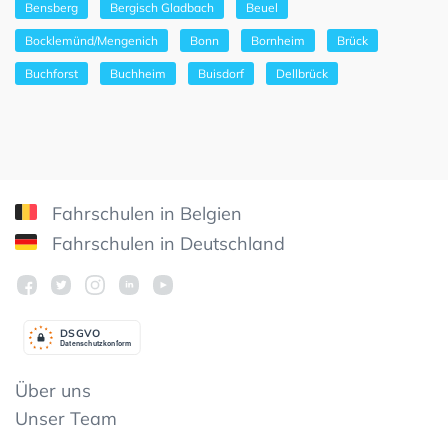
Bensberg
Bergisch Gladbach
Beuel
Bocklemünd/Mengenich
Bonn
Bornheim
Brück
Buchforst
Buchheim
Buisdorf
Dellbrück
Fahrschulen in Belgien
Fahrschulen in Deutschland
DSGV
O
Datenschutzkonform
Über uns
Unser Team