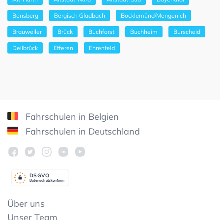
Bensberg
Bergisch Gladbach
Bocklemünd/Mengenich
Brauweiler
Brück
Buchforst
Buchheim
Burscheid
Dellbrück
Efferen
Ehrenfeld
Fahrschulen in Belgien
Fahrschulen in Deutschland
DSGV
O
Datenschutzkonform
Über uns
Unser Team