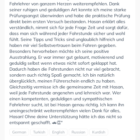
Fahrlehrer von ganzem Herzen weiterempfehlen. Dank
seiner ruhigen und geduldigen Art konnte ich meine starke
Prüfungsangst überwinden und habe die praktische Prüfung
direkt beim ersten Versuch bestanden. Hasan erklärt alles
verständlich, nimmt sich für jede Frage Zeit und sorgt dafür,
dass man sich während jeder Fahrstunde sicher und wohl
fühlt. Seine Tipps und Tricks sind unglaublich hilfreich und
haben mir viel Selbstvertrauen beim Fahren gegeben.
Besonders hervorheben möchte ich seine positive
Ausstrahlung. Er war immer gut gelaunt, motivierend und
geduldig selbst wenn etwas nicht sofort geklappt hat.
Dadurch haben die Fahrstunden nicht nur viel gebracht,
sondern auch richtig Spaß gemacht. Ich bin natürlich
überglücklich, meinen Führerschein endlich zu haben.
Gleichzeitig vermisse ich die gemeinsame Zeit mit Hasan,
weil jede Fahrstunde angenehm und lehrreich war. Wer
einen kompetenten, geduldigen und sympathischen
Fahrlehrer sucht, ist bei Hasan genau richtig. Ich kann ihn
uneingeschränkt weiterempfehlen vielen Dank für alles,
Hasan! Ohne deine Unterstützung hätte ich das nicht so
entspannt geschafft. 🚗👏"
German
Turkish
English
Russian
Kurdish