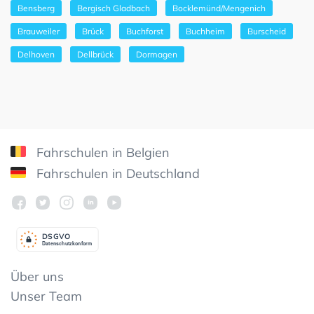
Bensberg
Bergisch Gladbach
Bocklemünd/Mengenich
Brauweiler
Brück
Buchforst
Buchheim
Burscheid
Delhoven
Dellbrück
Dormagen
Fahrschulen in Belgien
Fahrschulen in Deutschland
DSGV
O
Datenschutzkonform
Über uns
Unser Team