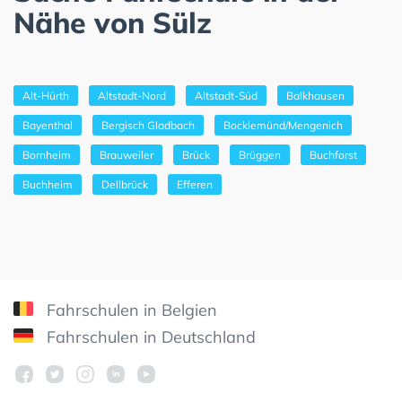
Nähe von Sülz
Alt-Hürth
Altstadt-Nord
Altstadt-Süd
Balkhausen
Bayenthal
Bergisch Gladbach
Bocklemünd/Mengenich
Bornheim
Brauweiler
Brück
Brüggen
Buchforst
Buchheim
Dellbrück
Efferen
Fahrschulen in Belgien
Fahrschulen in Deutschland