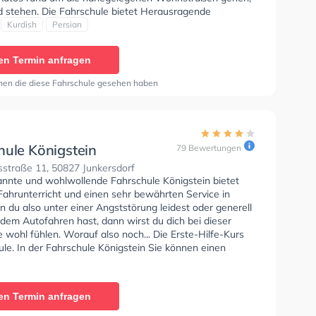
d stehen. Die Fahrschule bietet Herausragende
en um deine Klasse B, Klasse B Automatik, Klasse BE,
Kurdish
Persian
17 und Klasse B197 zu erhalten. Der Unterricht kann auf
urdisch und Persisch stattfinden. Die Erste-Hilfe-Kurs in
en Termin anfragen
. Wir empfehlen dir auch online-theorie tests am PC zu
n, um dich gut auf die theoretische Prüfung. Letzte
nen die diese Fahrschule gesehen haben
: "Ich kann die Fahrschule BABAK nur Empfehlen. Das
/ Personal ist Mega nett und hilfsbereit. Aber ein ganz
nkeschön an Johan ,ich habe mit Johan so tolle
en gehabt die Mega Spaß gemacht haben. Nicht nur
azu gelernt habe sondern auch das mich Johan motiviert
hule Königstein
79 Bewertungen
rzumachen, mir auch die Angst fürs fahren genommen
straße 11, 50827 Junkersdorf
ich gelernt hat positiv durchs Leben zu gehen . Ein
annte und wohlwollende Fahrschule Königstein bietet
ßes Dankeschön vom Herzen. Johan ist ein Toller
Fahrunterricht und einen sehr bewährten Service in
n man kaum in Worte beschreiben kann. Herzliche
 du also unter einer Angststörung leidest oder generell
das Team und an Johan Sanela"
dem Autofahren hast, dann wirst du dich bei dieser
 wohl fühlen. Worauf also noch... Die Erste-Hilfe-Kurs
ule. In der Fahrschule Königstein Sie können einen
ine anfragen.
en Termin anfragen