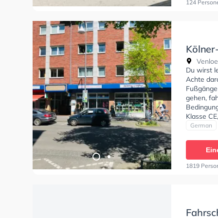
124 Person
Kölner
Venloer
Du wirst 
Achte dar
Fußgänger
gehen, fah
Bedingung
Klasse CE,
Erste-Hilf
German
Ein
1819 Perso
Fahrsch