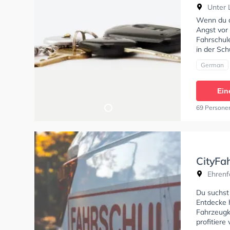
Unter 
Wenn du al
Angst vor 
Fahrschule
in der Sch
German
Ein
69 Persone
CityFah
Ehrenfe
Du suchst 
Entdecke h
Fahrzeugk
profitier