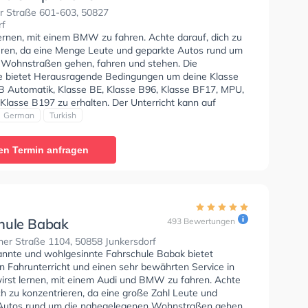
r Straße 601-603, 50827
rf
lernen, mit einem BMW zu fahren. Achte darauf, dich zu
eren, da eine Menge Leute und geparkte Autos rund um
 Wohnstraßen gehen, fahren und stehen. Die
e bietet Herausragende Bedingungen um deine Klasse
 B Automatik, Klasse BE, Klasse B96, Klasse BF17, MPU,
Klasse B197 zu erhalten. Der Unterricht kann auf
Deutsch und Türkisch stattfinden. Die Erste-Hilfe-Kurs in
German
Turkish
. Wir empfehlen dir auch online-theorie tests am PC zu
n, um dich gut auf die theoretische Prüfung. In der
en Termin anfragen
e Alpha One Sie können einen Termin online anfragen.
ertung: "Die beste fahrschule in ganz köln- nette
 und guter unterricht!"
hule Babak
493 Bewertungen
er Straße 1104, 50858 Junkersdorf
annte und wohlgesinnte Fahrschule Babak bietet
n Fahrunterricht und einen sehr bewährten Service in
wirst lernen, mit einem Audi und BMW zu fahren. Achte
ch zu konzentrieren, da eine große Zahl Leute und
Autos rund um die nahegelegenen Wohnstraßen gehen,