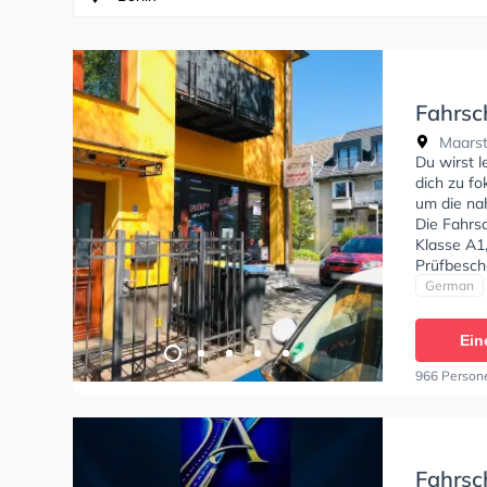
Fahrsc
GmbH -
Maarst
Du wirst l
dich zu fo
um die na
Die Fahrs
Klasse A1
Prüfbesche
German
Ein
966 Person
Fahrsc