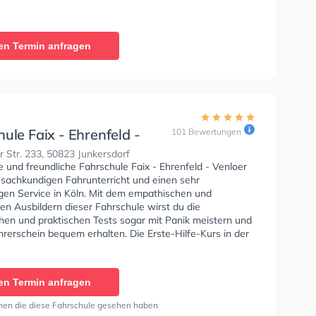
en Termin anfragen
ule Faix - Ehrenfeld -
101 Bewertungen
 Str.
 Str. 233, 50823 Junkersdorf
e und freundliche Fahrschule Faix - Ehrenfeld - Venloer
t sachkundigen Fahrunterricht und einen sehr
igen Service in Köln. Mit dem empathischen und
rten Ausbildern dieser Fahrschule wirst du die
chen und praktischen Tests sogar mit Panik meistern und
rerschein bequem erhalten. Die Erste-Hilfe-Kurs in der
etzte Bewertung: "Mein Fahrlehrer Müco, kann ich nur
fehlen! Vom ersten Tag an hat er mit viel Geduld,
en und Humor für eine angenehme Lernatmosphäre
en Termin anfragen
r erklärt alles verständlich, gibt wertvolle Tipps und
, einem die Nervosität zu nehmen, durch seine ruhige
nen die diese Fahrschule gesehen haben
t mich sehr gut auf die Prüfung vorbereitet und dank ihm