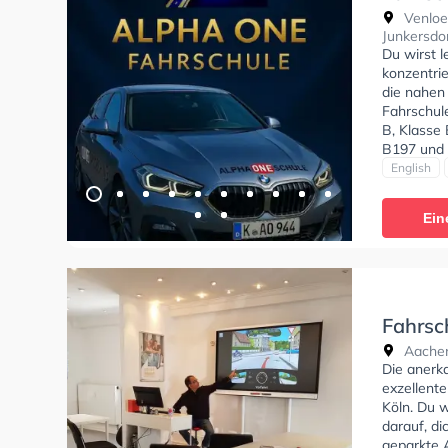
Venloe
Junkersdo
Du wirst 
konzentri
die nahen
Fahrschul
B, Klasse
B197 und 
Englisch, 
English
der Schule
absolviere
Ein
Fahrschul
Letzte Bew
fahrlehrer
Fahrsc
Aachen
Die anerk
exzellente
Köln. Du 
darauf, di
geparkte 