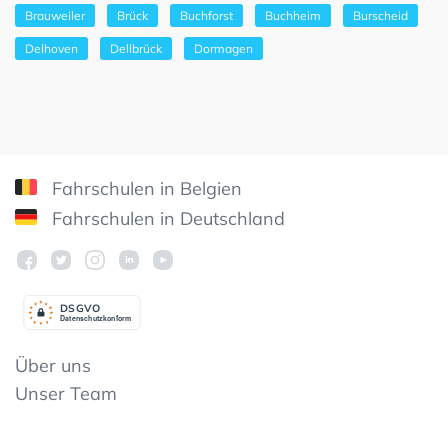
Brauweiler
Brück
Buchforst
Buchheim
Burscheid
Delhoven
Dellbrück
Dormagen
Fahrschulen in Belgien
Fahrschulen in Deutschland
DSGV
O
Datenschutzkonform
Über uns
Unser Team