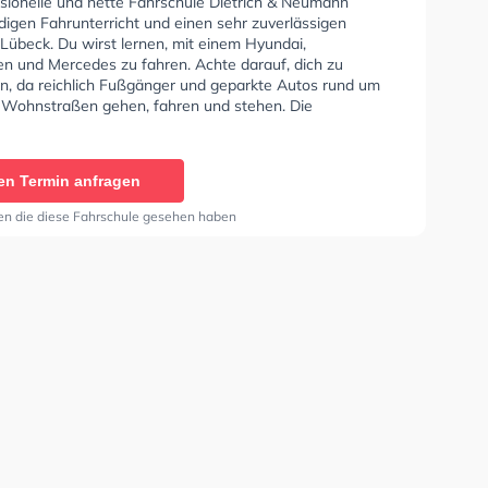
ssionelle und nette Fahrschule Dietrich & Neumann
digen Fahrunterricht und einen sehr zuverlässigen
 Lübeck. Du wirst lernen, mit einem Hyundai,
n und Mercedes zu fahren. Achte darauf, dich zu
en, da reichlich Fußgänger und geparkte Autos rund um
 Wohnstraßen gehen, fahren und stehen. Die
e bietet Herausragende Bedingungen um deine Klasse
 B, Klasse A, Klasse BE, Klasse B96, Klasse AM, Klasse
se A2, Klasse C1, Klasse C1E, Klasse C, Klasse CE,
en Termin anfragen
 Klasse DE, Klasse L, Klasse T und B-Handicap zu
 In der Fahrschule Dietrich & Neumann Sie können einen
en die diese Fahrschule gesehen haben
ine anfragen.