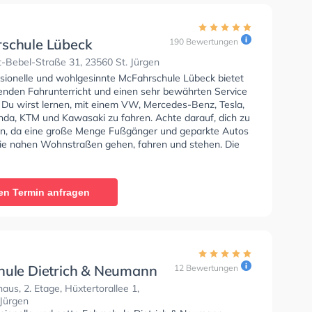
schule Lübeck
190 Bewertungen
-Bebel-Straße 31, 23560 St. Jürgen
ssionelle und wohlgesinnte McFahrschule Lübeck bietet
enden Fahrunterricht und einen sehr bewährten Service
. Du wirst lernen, mit einem VW, Mercedes-Benz, Tesla,
a, KTM und Kawasaki zu fahren. Achte darauf, dich zu
en, da eine große Menge Fußgänger und geparkte Autos
ie nahen Wohnstraßen gehen, fahren und stehen. Die
e bietet Hervorragende Bedingungen um deine Klasse
 B, Klasse A, Klasse BE, Klasse B96, Klasse AM, Klasse
sse A2, Mofa - Prüfbescheinigung, B196, Klasse B
en Termin anfragen
, B197, Klasse B197 und Klasse ASF zu erhalten. Die
e-Kurs in der Schule. Wir empfehlen dir auch online-
sts am PC zu absolvieren, um dich gut auf die
che Prüfung. Letzte Bewertung: "Find das die menschen
 nett sind und das man mit den gut reden kann
em ist der Theorie Unterricht gut"
hule Dietrich & Neumann
12 Bewertungen
aus, 2. Etage, Hüxtertorallee 1,
 Jürgen