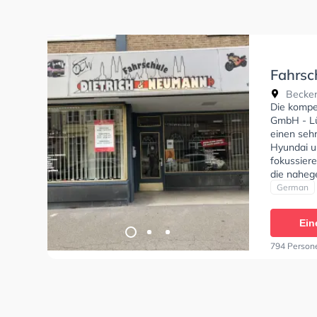
Fahrsc
GmbH -
Becker
Die kompe
GmbH - Lü
einen sehr
Hyundai u
fokussier
die naheg
Fahrschul
German
Klasse B, 
BF17, Klas
Ein
Klasse D,
erhalten. 
794 Person
Pünktlich
hinlegen 