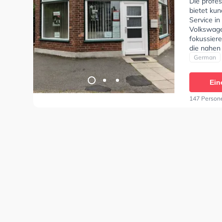
Die profe
bietet kun
Service in
Volkswage
fokussier
die nahen
Fahrschul
German
A1, Klasse
BF17, Klas
Ein
Klasse D,
erhalten.
147 Person
Termin onl