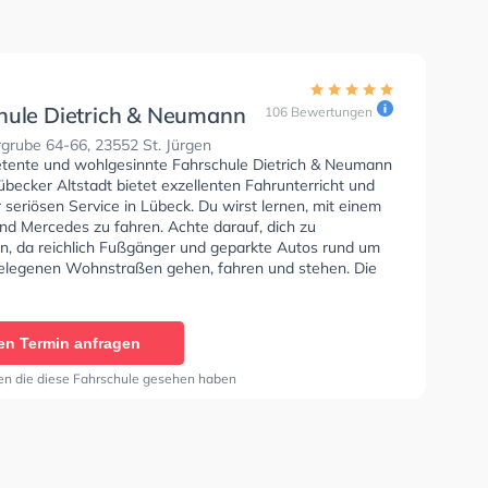
hule Dietrich & Neumann
106 Bewertungen
 Lübecker Altstadt
grube 64-66, 23552 St. Jürgen
tente und wohlgesinnte Fahrschule Dietrich & Neumann
becker Altstadt bietet exzellenten Fahrunterricht und
 seriösen Service in Lübeck. Du wirst lernen, mit einem
nd Mercedes zu fahren. Achte darauf, dich zu
en, da reichlich Fußgänger und geparkte Autos rund um
elegenen Wohnstraßen gehen, fahren und stehen. Die
e bietet Perfekte Bedingungen um deine Klasse A1,
Klasse A, Klasse BE, Klasse B96, Klasse AM, Klasse
se A2, Klasse C1, Klasse C1E, Klasse C, Klasse CE,
en Termin anfragen
 Klasse DE, Klasse L, Klasse T und B-Handicap zu
Letzte Bewertung: "Unkompliziert, sehr Flexibel,
en die diese Fahrschule gesehen haben
 und ich habe für meinen Führerschein nur 2000€
müssen. Kann ich nur weiter empfehlen."