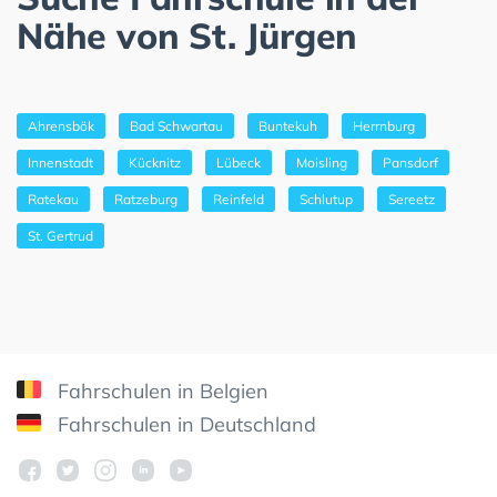
Nähe von St. Jürgen
Ahrensbök
Bad Schwartau
Buntekuh
Herrnburg
Innenstadt
Kücknitz
Lübeck
Moisling
Pansdorf
Ratekau
Ratzeburg
Reinfeld
Schlutup
Sereetz
St. Gertrud
Fahrschulen in Belgien
Fahrschulen in Deutschland