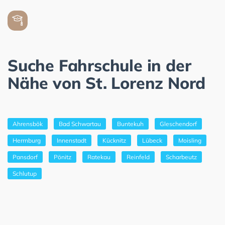
Suche Fahrschule in der
Nähe von St. Lorenz Nord
Ahrensbök
Bad Schwartau
Buntekuh
Gleschendorf
Herrnburg
Innenstadt
Kücknitz
Lübeck
Moisling
Pansdorf
Pönitz
Ratekau
Reinfeld
Scharbeutz
Schlutup