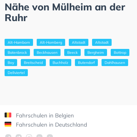
Nähe von Mülheim an der
Ruhr
Alt-Hamborn
Alt-Homberg
Altstadt
Altstadt
Batenbrock
Beckhausen
Beeck
Bergheim
Bottrop
Boy
Breitscheid
Buchholz
Butendorf
Dahlhausen
Dellviertel
Fahrschulen in Belgien
Fahrschulen in Deutschland