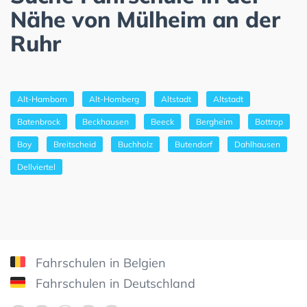
Nähe von Mülheim an der
Ruhr
Alt-Hamborn
Alt-Homberg
Altstadt
Altstadt
Batenbrock
Beckhausen
Beeck
Bergheim
Bottrop
Boy
Breitscheid
Buchholz
Butendorf
Dahlhausen
Dellviertel
Fahrschulen in Belgien
Fahrschulen in Deutschland