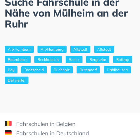
Suche Fahrschule in der
Nähe von Mülheim an der
Ruhr
Alt-Hamborn
Alt-Homberg
Altstadt
Altstadt
Batenbrock
Beckhausen
Beeck
Bergheim
Bottrop
Boy
Breitscheid
Buchholz
Butendorf
Dahlhausen
Dellviertel
Fahrschulen in Belgien
Fahrschulen in Deutschland