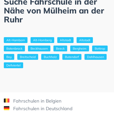
Suche Fahrschule in der
Nähe von Mülheim an der
Ruhr
Alt-Hamborn
Alt-Homberg
Altstadt
Altstadt
Batenbrock
Beckhausen
Beeck
Bergheim
Bottrop
Boy
Breitscheid
Buchholz
Butendorf
Dahlhausen
Dellviertel
Fahrschulen in Belgien
Fahrschulen in Deutschland