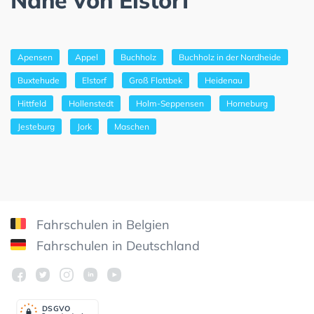
Apensen
Appel
Buchholz
Buchholz in der Nordheide
Buxtehude
Elstorf
Groß Flottbek
Heidenau
Hittfeld
Hollenstedt
Holm-Seppensen
Horneburg
Jesteburg
Jork
Maschen
Fahrschulen in Belgien
Fahrschulen in Deutschland
DSGV
O