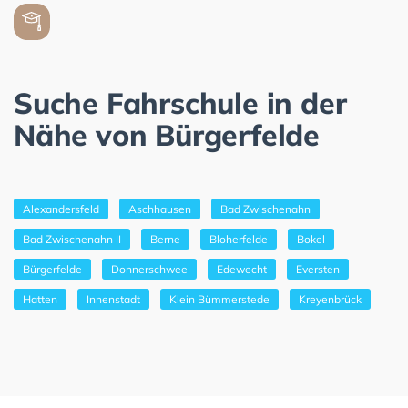
Suche Fahrschule in der
Nähe von Bürgerfelde
Alexandersfeld
Aschhausen
Bad Zwischenahn
Bad Zwischenahn II
Berne
Bloherfelde
Bokel
Bürgerfelde
Donnerschwee
Edewecht
Eversten
Hatten
Innenstadt
Klein Bümmerstede
Kreyenbrück