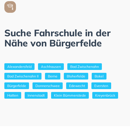
Suche Fahrschule in der
Nähe von Bürgerfelde
Alexandersfeld
Aschhausen
Bad Zwischenahn
Bad Zwischenahn II
Berne
Bloherfelde
Bokel
Bürgerfelde
Donnerschwee
Edewecht
Eversten
Hatten
Innenstadt
Klein Bümmerstede
Kreyenbrück