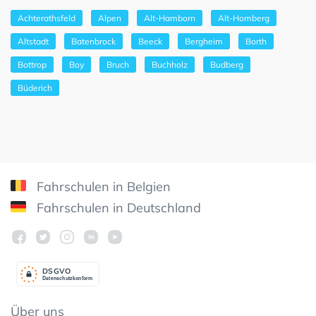
Achterathsfeld
Alpen
Alt-Hamborn
Alt-Homberg
Altstadt
Batenbrock
Beeck
Bergheim
Borth
Bottrop
Boy
Bruch
Buchholz
Budberg
Büderich
Fahrschulen in Belgien
Fahrschulen in Deutschland
DSGV
O
Datenschutzkonform
Über uns