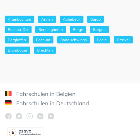
Altenbochum
Annen
Aplerbeck
Barop
Baukau-Ost
Benninghofen
Berge
Bergen
Berghofen
Bochum
Bodelschwingh
Boele
Brackel
Brambauer
Brechten
Fahrschulen in Belgien
Fahrschulen in Deutschland
DSGV
O
Datenschutzkonform