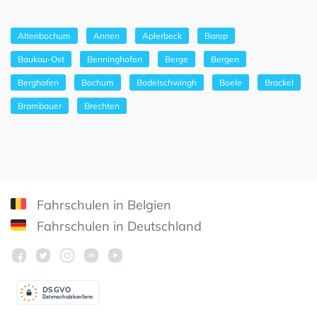
Altenbochum
Annen
Aplerbeck
Barop
Baukau-Ost
Benninghofen
Berge
Bergen
Berghofen
Bochum
Bodelschwingh
Boele
Brackel
Brambauer
Brechten
Fahrschulen in Belgien
Fahrschulen in Deutschland
DSGV
O
Datenschutzkonform