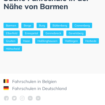
Nähe von Barmen
Barmen
Berge
Burg
Büttenberg
Cronenberg
Elberfeld
Ennepetal
Gennebreck
Gevelsberg
Gruiten
Haan
Haßlinghausen
Hattingen
Herbede
Höhscheid
Fahrschulen in Belgien
Fahrschulen in Deutschland