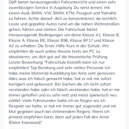
GbR bietet herausragenden Fahrunterricht und einen sehr
zuverlässigen Service in Augsburg. Du wirst lernen, mit
einem Audi, BMW, VW, BMW, KTM, Peugeot und Yamaha
zu fahren. Achte darauf, dich zu konzentrieren, da reichlich
Leute und geparkte Autos rund um die nahen Wohnstraßen
gehen, fahren und stehen. Die Fahrschule bietet
Herausragende Bedingungen um deine Klasse A1, Klasse B,
Klasse A, Klasse BE, Klasse B96, Klasse BF17 und Klasse
A2 zu erhalten. Die Erste-Hilfe-Kurs in der Schule. Wir
empfehlen dir auch online-theorie tests am PC zu
absolvieren, um dich gut auf die theoretische Prüfung.
Letzte Bewertung: "Fahrschule Keinath kann ich nur
empfehlen! Top Beratung und sehr nettes Personal. Ich
habe meine Motorrad Ausbildung bei Arno sehr genossen.
Alles was ich falsch gemacht habe, hat er mit mir sofort
korrigiert und gebessert. Bei Sachen die ich nicht sofort
verstanden habe oder ich falsch verstanden habe, hat er mir
immer geholfen und es sehr nett und meist spielerisch neu
erklärt. Viele Fahrstunden hatte ich im Regen wo ich
Respekt vor hatte, er hat mir immer gut zugeredet und mir
Mut gegeben (auch bei strömendem Regen). Wenn ich
jemand empfehlen kann, dann auf jeden Fall den Arno!
(Deine Kawasasi)"