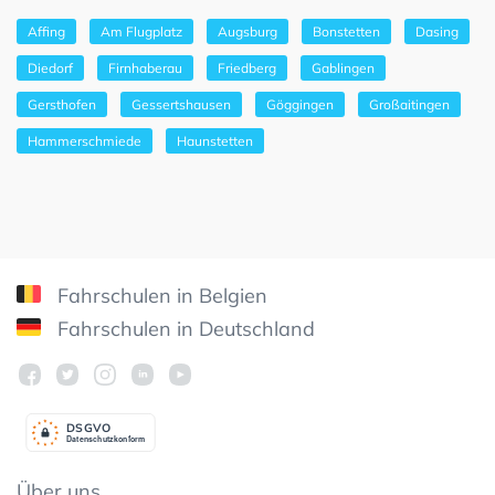
Affing
Am Flugplatz
Augsburg
Bonstetten
Dasing
Diedorf
Firnhaberau
Friedberg
Gablingen
Gersthofen
Gessertshausen
Göggingen
Großaitingen
Hammerschmiede
Haunstetten
Fahrschulen in Belgien
Fahrschulen in Deutschland
DSGV
O
Datenschutzkonform
Über uns