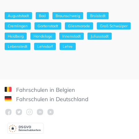
Auguststadt
Bad
Braunschweig
Broistedt
Cremlingen
Gartenstadt
Gliesmarode
Groß Schwülper
Heidberg
Hondelage
Innenstadt
Juliusstadt
Lebenstedt
Lehndorf
Lehre
Fahrschulen in Belgien
Fahrschulen in Deutschland
DSGV
O
Datenschutzkonform