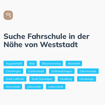
Suche Fahrschule in der
Nähe von Weststadt
Auguststadt
Bad
Braunschweig
Broistedt
Cremlingen
Gartenstadt
Gebhardshagen
Gliesmarode
Groß Lafferde
Groß Schwülper
Heidberg
Hondelage
Innenstadt
Juliusstadt
Lebenstedt