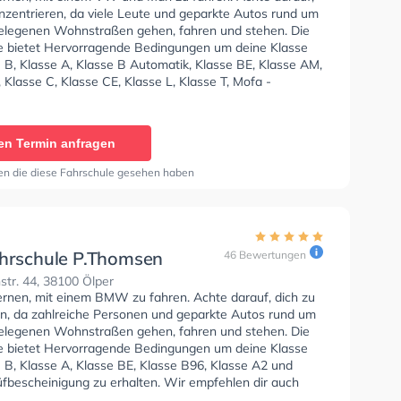
onzentrieren, da viele Leute und geparkte Autos rund um
elegenen Wohnstraßen gehen, fahren und stehen. Die
e bietet Hervorragende Bedingungen um deine Klasse
 B, Klasse A, Klasse B Automatik, Klasse BE, Klasse AM,
 Klasse C, Klasse CE, Klasse L, Klasse T, Mofa -
einigung und Klasse B96 zu erhalten.
en Termin anfragen
en die diese Fahrschule gesehen haben
ahrschule P.Thomsen
46 Bewertungen
tr. 44, 38100 Ölper
lernen, mit einem BMW zu fahren. Achte darauf, dich zu
en, da zahlreiche Personen und geparkte Autos rund um
elegenen Wohnstraßen gehen, fahren und stehen. Die
e bietet Hervorragende Bedingungen um deine Klasse
 B, Klasse A, Klasse BE, Klasse B96, Klasse A2 und
üfbescheinigung zu erhalten. Wir empfehlen dir auch
orie tests am PC zu absolvieren, um dich gut auf die