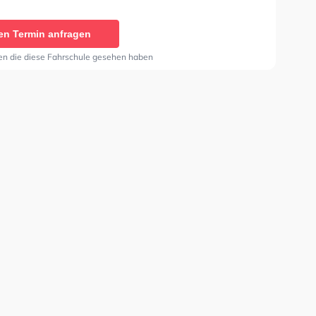
he Prüfung. In der City Fahrschule P.Thomsen Sie
nen Termin online anfragen.
en Termin anfragen
en die diese Fahrschule gesehen haben