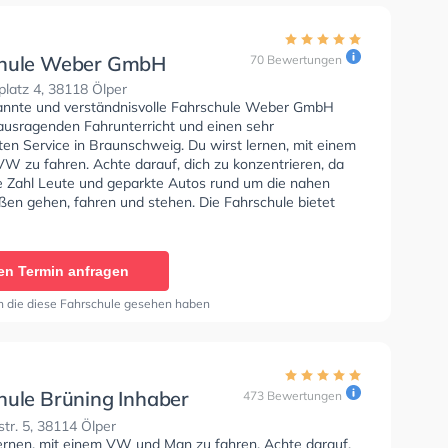
chule Weber GmbH
70 Bewertungen
latz 4, 38118 Ölper
annte und verständnisvolle Fahrschule Weber GmbH
rausragenden Fahrunterricht und einen sehr
en Service in Braunschweig. Du wirst lernen, mit einem
VW zu fahren. Achte darauf, dich zu konzentrieren, da
e Zahl Leute und geparkte Autos rund um die nahen
en gehen, fahren und stehen. Die Fahrschule bietet
ende Bedingungen um deine Klasse A1, Klasse B,
 Klasse BE, Klasse B96, Klasse AM, Klasse BF17, Klasse
 C1, Klasse C1E, Klasse C, Klasse CE, Klasse L, Klasse T
en Termin anfragen
 Prüfbescheinigung zu erhalten. In der Fahrschule
H Sie können einen Termin online anfragen.
n die diese Fahrschule gesehen haben
hule Brüning Inhaber
473 Bewertungen
 Opp
tr. 5, 38114 Ölper
lernen, mit einem VW und Man zu fahren. Achte darauf,