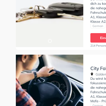
dich zu k
die naheg
Fahrschul
A1, Klasse
Klasse A2,
Prüfbesch
German
Ein
214 Person
City F
Güldens
Du wirst 
fokussier
die naheg
Fahrschul
A1, Klasse
Mofa - Pr
online-the
German