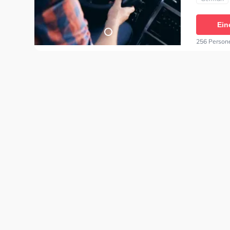
theoretisc
können ei
Ein
256 Person