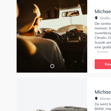
Michae
Große 
Große 
Die seriö
Heimstr. 
zuverlässi
Citroën, 
Suzuki un
eine groß
nahegeleg
German
Fahrschul
A1, Klasse
Ein
B96, Klas
Klasse C,
erhalten. 
absolviere
Michae
Körner
Körner
Du wirst l
BMW, Harl