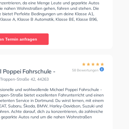
onzentrieren, da eine Menge Leute und geparkte Autos
ie nahen Wohnstraßen gehen, fahren und stehen. Die
e bietet Perfekte Bedingungen um deine Klasse A1,
Klasse A, Klasse B Automatik, Klasse BE, Klasse B96,
, Klasse BF17, Klasse A2, Klasse C1, Klasse C1E, Klasse
 CE, Mofa - Prüfbescheinigung und B196 zu erhalten.
len dir auch online-theorie tests am PC zu absolvieren,
en Termin anfragen
ut auf die theoretische Prüfung. Letzte Bewertung:
t die geilste. Dank Ihr war ich super auf die Prüfung
t."
l Poppei Fahrschule -
58 Bewertungen
-Trappen-Straße
-Trappen-Straße 42, 44263
ssionelle und wohlwollende Michael Poppei Fahrschule -
ppen-Straße bietet exzellenten Fahrunterricht und einen
etenten Service in Dortmund. Du wirst lernen, mit einem
SEAT, Subaru, Škoda, BMW, Harley-Davidson, Suzuki und
ren. Achte darauf, dich zu konzentrieren, da zahlreiche
 geparkte Autos rund um die nahen Wohnstraßen
hren und stehen. Die Fahrschule bietet Herausragende
en um deine Klasse A1, Klasse B, Klasse A, Klasse B