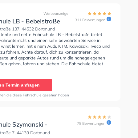
Werbeanzeige
hule LB - Bebelstraße
311 Bewertungen
traße 137, 44532 Dortmund
tente und nette Fahrschule LB - Bebelstraße bietet
Fahrunterricht und einen sehr bewährten Service in
 wirst lernen, mit einem Audi, KTM, Kawasaki, Iveco und
u fahren. Achte darauf, dich zu konzentrieren, da
 Leute und geparkte Autos rund um die nahegelegenen
en gehen, fahren und stehen. Die Fahrschule bietet
Bedingungen um deine Klasse A1, Klasse B, Klasse A,
 Klasse AM, Klasse A2, Klasse C1, Klasse C1E, Klasse C,
 und Mofa - Prüfbescheinigung zu erhalten. Die Erste-
en Termin anfragen
 in der Schule. Wir empfehlen dir auch online-theorie
C zu absolvieren, um dich gut auf die theoretische
nen die diese Fahrschule gesehen haben
Letzte Bewertung: "Eine sehr gute Fahrschule sehr
d Professionelles Personal ich habe mein Führerschein
e B auch dort gemacht und kann diese Fahrschule nur
fehlen"
hule Szymanski -
78 Bewertungen
traße
traße 7, 44139 Dortmund