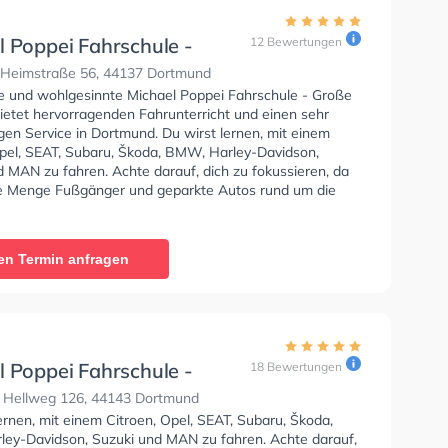
l Poppei Fahrschule -
12 Bewertungen
Heimstr.
Heimstraße 56, 44137 Dortmund
se und wohlgesinnte Michael Poppei Fahrschule - Große
bietet hervorragenden Fahrunterricht und einen sehr
gen Service in Dortmund. Du wirst lernen, mit einem
Opel, SEAT, Subaru, Škoda, BMW, Harley-Davidson,
d MAN zu fahren. Achte darauf, dich zu fokussieren, da
e Menge Fußgänger und geparkte Autos rund um die
enen Wohnstraßen gehen, fahren und stehen. Die
e bietet Herausragende Bedingungen um deine Klasse
 B, Klasse A, Klasse B Automatik, Klasse BE, Klasse
en Termin anfragen
se AM, Klasse BF17, Klasse A2, Klasse C1, Klasse C1E,
 Klasse CE, Mofa - Prüfbescheinigung und B196 zu
Wir empfehlen dir auch online-theorie tests am PC zu
n, um dich gut auf die theoretische Prüfung.
l Poppei Fahrschule -
18 Bewertungen
 Hellweg
 Hellweg 126, 44143 Dortmund
ernen, mit einem Citroen, Opel, SEAT, Subaru, Škoda,
ey-Davidson, Suzuki und MAN zu fahren. Achte darauf,