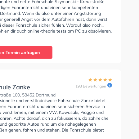
annte und nette Fahrschule Szymanski - Kreuzstraße
ndigen Fahrunterricht und einen sehr kompetenten
n Dortmund. Wenn du also unter einer Angststörung
er generell Angst vor dem Autofahren hast, dann wirst
i dieser Fahrschule sicher fühlen. Worauf also noch...
len dir auch online-theorie tests am PC zu absolvieren,
t auf die theoretische Prüfung. In der Fahrschule
 - Kreuzstraße Sie können einen Termin online
en Termin anfragen
hule Zanke
193 Bewertungen
traße 100, 58452 Dortmund
sionelle und verständnisvolle Fahrschule Zanke bietet
en Fahrunterricht und einen sehr sicheren Service in
u wirst lernen, mit einem VW, Kawasaki, Piaggio und
hren. Achte darauf, dich zu fokussieren, da zahlreiche
und geparkte Autos rund um die nahegelegenen
en gehen, fahren und stehen. Die Fahrschule bietet
Bedingungen um deine Klasse A1, Klasse B, Klasse A,