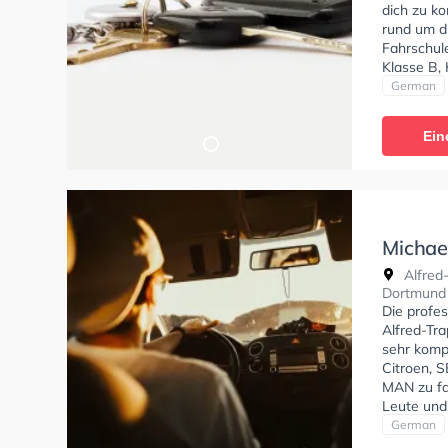
dich zu k
rund um d
Fahrschul
Klasse B, 
Klasse AM
German
C, Klasse
Wir empfeh
Ein
um dich g
"Ramona is
vorbereite
Michae
Alfred
Alfred
Dortmund
Die profe
Alfred-Tra
sehr komp
Citroen, 
MAN zu fah
Leute und
gehen, fa
German
Bedingung