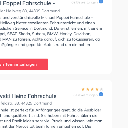
l Poppei Fahrschule -
62 Bewertungen
ler Hellweg
ler Hellweg 80, 44309 Dortmund
e und verständnisvolle Michael Poppei Fahrschule -
Hellweg bietet exzellenten Fahrunterricht und einen
sslichen Service in Dortmund. Du wirst lernen, mit einem
Opel, SEAT, Skoda, Subaru, BMW, Harley-Davidson,
d MAN zu fahren. Achte darauf, dich zu fokussieren, da
 Fußgänger und geparkte Autos rund um die nahen
en gehen, fahren und stehen. Die Fahrschule bietet
e Bedingungen um deine Klasse A1, Klasse B, Klasse A,
Automatik, Klasse BE, Klasse B96, Klasse AM, Klasse
en Termin anfragen
se A2, Klasse C1, Klasse C1E, Klasse C, Klasse CE,
üfbescheinigung und B196 zu erhalten. Wir empfehlen
nline-theorie tests am PC zu absolvieren, um dich gut
heoretische Prüfung. Letzte Bewertung: "War bei Micha
ss sagen, manchmal vermisse ich meine Fahrstunden. Er
entspannt und immer gut drauf, bei Fehlern reagiert er
wski Heinz Fahrschule
6 Bewertungen
 erklärt sachlich was man wie besser machen kann. Er
feldstr. 33, 44329 Dortmund
d fordert seine Schüler, so wie es sein muss. Auch der
Team ist toll und entspannt. Empfehlung meinerseits an
hule ist perfekt für Anfänger geeignet, da die Ausbilder
den Traum vom Führerschein noch vor sich haben."
 und qualifiziert sind. Sie haben mit Fahrschülern die
t und Panik leiden sehr viel Praxis und wissen, wie man
 mit der Nervosität beim fahren umgehen soll. Die