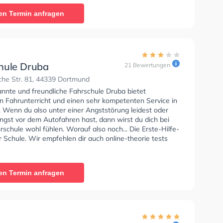
, Klasse BE, Klasse B96, Klasse AM, Klasse BF17,
en Termin anfragen
, Klasse C1, Klasse C1E, Klasse C, Klasse CE und Mofa -
inigung zu erhalten. Wir empfehlen dir auch online-
sts am PC zu absolvieren, um dich gut auf die
he Prüfung. Letzte Bewertung: "Sehr tolle Fahrschule
den und die Lehrerin Frau Ramona sehr nett. Vielen
schule poppei und vielen Dank liebe Frau Ramona. Mit
hule Druba
21 Bewertungen
üße Mohammad"
che Str. 81, 44339 Dortmund
annte und freundliche Fahrschule Druba bietet
en Fahrunterricht und einen sehr kompetenten Service in
 Wenn du also unter einer Angststörung leidest oder
ngst vor dem Autofahren hast, dann wirst du dich bei
rschule wohl fühlen. Worauf also noch... Die Erste-Hilfe-
r Schule. Wir empfehlen dir auch online-theorie tests
bsolvieren, um dich gut auf die theoretische Prüfung.
hrschule Druba Sie können einen Termin online anfragen.
en Termin anfragen