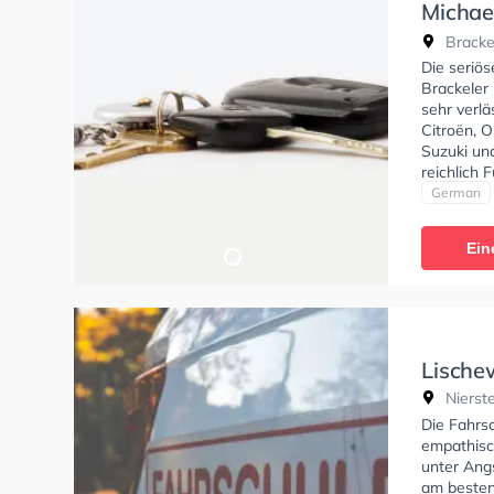
Michae
Bracke
Bracke
Die seriös
Brackeler 
sehr verlä
Citroën, 
Suzuki un
reichlich
Wohnstraß
German
Exzellent
Klasse B 
Ein
BF17, Klas
Mofa - Pr
dir auch o
auf die t
A. und mu
ist tiefen
Lische
ruhig und
Nierste
fördert un
Rest vom 
Die Fahrsc
Alle die 
empathisch
unter Angs
am besten