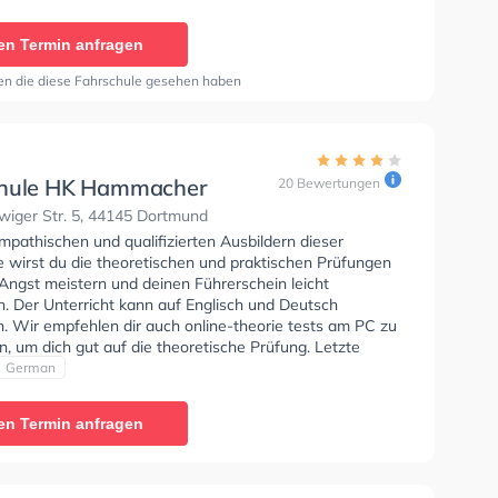
Automatik, Klasse BE, Klasse AM, Klasse BF17, Klasse
- Prüfbescheinigung, Klasse B96, B196, B197, Klasse
en Termin anfragen
lasse B197 zu erhalten. Wir empfehlen dir auch online-
sts am PC zu absolvieren, um dich gut auf die
en die diese Fahrschule gesehen haben
he Prüfung. Letzte Bewertung: "Die Fahrlehrer sind sehr
nehmen einem die Angst beim fahren!"
chule HK Hammacher
20 Bewertungen
wiger Str. 5, 44145 Dortmund
pathischen und qualifizierten Ausbildern dieser
e wirst du die theoretischen und praktischen Prüfungen
 Angst meistern und deinen Führerschein leicht
 Der Unterricht kann auf Englisch und Deutsch
n. Wir empfehlen dir auch online-theorie tests am PC zu
n, um dich gut auf die theoretische Prüfung. Letzte
g: "BESTER FAHRLEHRER DEN ES GIBT !!!! HABE VOR
German
N MEINEN FS ERHALTEN! JETZT KOMMT DER
 FS ! DANKE !"
en Termin anfragen