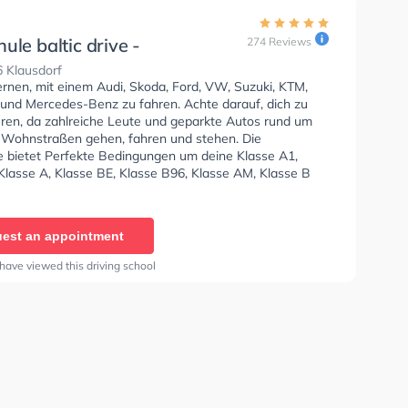
ule baltic drive -
274 Reviews
dorf
 Klausdorf
ernen, mit einem Audi, Skoda, Ford, VW, Suzuki, KTM,
und Mercedes-Benz zu fahren. Achte darauf, dich zu
eren, da zahlreiche Leute und geparkte Autos rund um
 Wohnstraßen gehen, fahren und stehen. Die
e bietet Perfekte Bedingungen um deine Klasse A1,
Klasse A, Klasse BE, Klasse B96, Klasse AM, Klasse B
, Klasse BF17, Klasse C1, Klasse C1E, Klasse C, Klasse
- Prüfbescheinigung, Klasse C+CE, Klasse C1+C1E,
7, Klasse ASF, Klasse FES und Klasse B197 zu erhalten.
est an appointment
Hilfe-Kurs in der Schule. Letzte Bewertung: "Ein
es, tolles Team, das seine Arbeit richtig gut macht. Ich
have viewed this driving school
bei ihnen zu lernen"