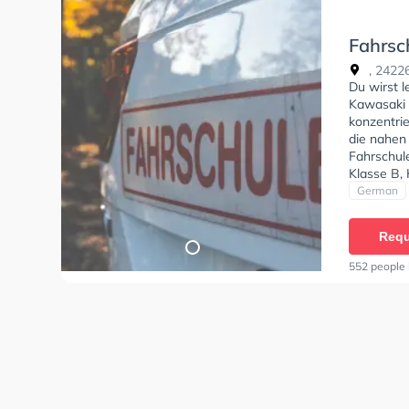
Fahrsch
Heiken
, 24226
Du wirst l
Kawasaki 
konzentri
die nahen
Fahrschul
Klasse B, 
Automatik
German
CE, Mofa 
B196, B19
Requ
Die Erste-
freundlich
552 people 
empfehle, 