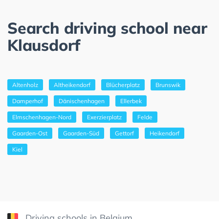
Search driving school near
Klausdorf
Altenholz
Altheikendorf
Blücherplatz
Brunswik
Damperhof
Dänischenhagen
Ellerbek
Elmschenhagen-Nord
Exerzierplatz
Felde
Gaarden-Ost
Gaarden-Süd
Gettorf
Heikendorf
Kiel
Driving schools in Belgium