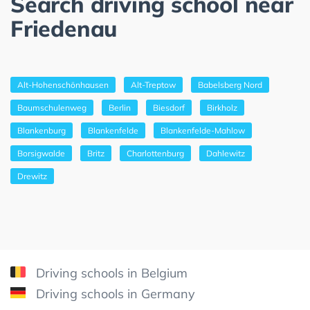
Search driving school near
Friedenau
Alt-Hohenschönhausen
Alt-Treptow
Babelsberg Nord
Baumschulenweg
Berlin
Biesdorf
Birkholz
Blankenburg
Blankenfelde
Blankenfelde-Mahlow
Borsigwalde
Britz
Charlottenburg
Dahlewitz
Drewitz
Driving schools in Belgium
Driving schools in Germany