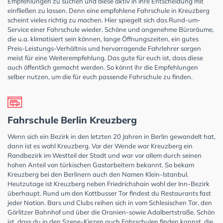
Empfehlungen zu suchen und diese aktiv in ihre Entscheidung mit
einfließen zu lassen. Denn eine empfohlene Fahrschule in Kreuzberg
scheint vieles richtig zu machen. Hier spiegelt sich das Rund-um-
Service einer Fahrschule wieder. Schöne und angenehme Büroräume,
die u.a. klimatisiert sein können, lange Öffnungszeiten, ein gutes
Preis-Leistungs-Verhältnis und hervorragende Fahrlehrer sorgen
meist für eine Weiterempfehlung. Das gute für euch ist, dass diese
auch öffentlich gemacht werden. So könnt ihr die Empfehlungen
selber nutzen, um die für euch passende Fahrschule zu finden.
Fahrschule Berlin Kreuzberg
Wenn sich ein Bezirk in den letzten 20 Jahren in Berlin gewandelt hat,
dann ist es wohl Kreuzberg. Vor der Wende war Kreuzberg ein
Randbezirk im Westteil der Stadt und war vor allem durch seinen
hohen Anteil von türkischen Gastarbeitern bekannt. So bekam
Kreuzberg bei den Berlinern auch den Namen Klein-Istanbul.
Heutzutage ist Kreuzberg neben Friedrichshain wohl der Inn-Bezirk
überhaupt. Rund um den Kottbusser Tor findest du Restaurants fast
jeder Nation. Bars und Clubs reihen sich in vom Schlesischen Tor, den
Görlitzer Bahnhof und über die Oranien-sowie Adalbertstraße. Schön
ist, dass du in den Szene-Kiezen auch Fahrschulen finden kannst, die