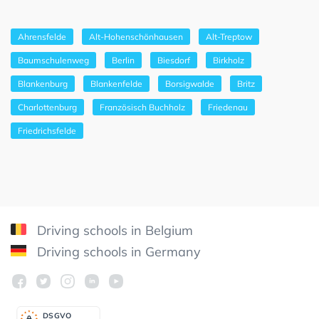
Ahrensfelde
Alt-Hohenschönhausen
Alt-Treptow
Baumschulenweg
Berlin
Biesdorf
Birkholz
Blankenburg
Blankenfelde
Borsigwalde
Britz
Charlottenburg
Französisch Buchholz
Friedenau
Friedrichsfelde
Driving schools in Belgium
Driving schools in Germany
DSGV
O